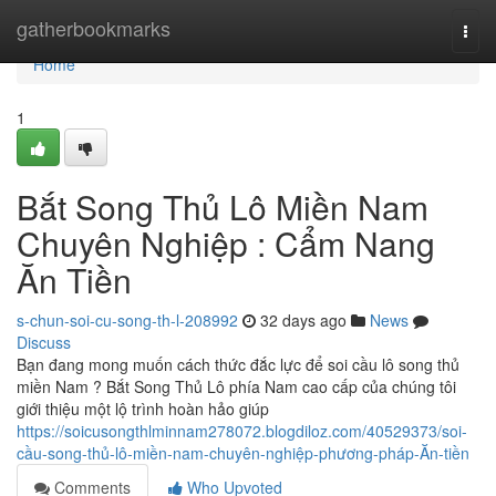
Home
gatherbookmarks
Togg
navi
Home
1
Bắt Song Thủ Lô Miền Nam
Chuyên Nghiệp : Cẩm Nang
Ăn Tiền
s-chun-soi-cu-song-th-l-208992
32 days ago
News
Discuss
Bạn đang mong muốn cách thức đắc lực để soi cầu lô song thủ
miền Nam ? Bắt Song Thủ Lô phía Nam cao cấp của chúng tôi
giới thiệu một lộ trình hoàn hảo giúp
https://soicusongthlminnam278072.blogdiloz.com/40529373/soi-
cầu-song-thủ-lô-miền-nam-chuyên-nghiệp-phương-pháp-Ăn-tiền
Comments
Who Upvoted