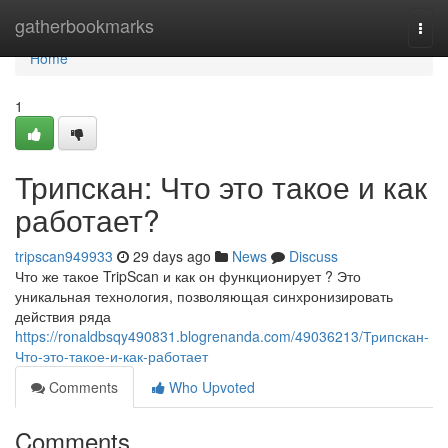
Home
gatherbookmarks
Togg
navi
Home
1
Трипскан: Что это такое и как
работает?
tripscan949933
29 days ago
News
Discuss
Что же такое TripScan и как он функционирует ? Это
уникальная технология, позволяющая синхронизировать
действия ряда
https://ronaldbsqy490831.blogrenanda.com/49036213/Трипскан-
Что-это-такое-и-как-работает
Comments
Who Upvoted
Comments