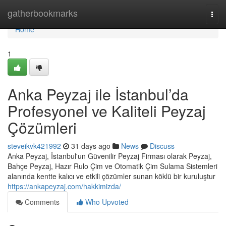
Home
gatherbookmarks
Togg
navi
Home
1
Anka Peyzaj ile İstanbul’da
Profesyonel ve Kaliteli Peyzaj
Çözümleri
steveikvk421992
31 days ago
News
Discuss
Anka Peyzaj, İstanbul'un Güvenilir Peyzaj Firması olarak Peyzaj,
Bahçe Peyzaj, Hazır Rulo Çim ve Otomatik Çim Sulama Sistemleri
alanında kentte kalıcı ve etkili çözümler sunan köklü bir kuruluştur
https://ankapeyzaj.com/hakkimizda/
Comments
Who Upvoted