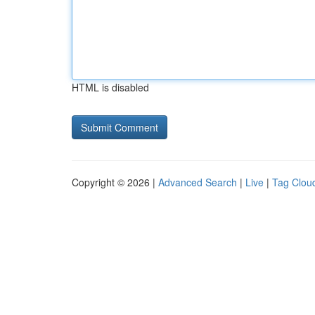
HTML is disabled
Copyright © 2026 |
Advanced Search
|
Live
|
Tag Clou