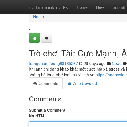
Home
gatherbookmarks
Home
New
Submit
Home
1
Trò chơi Tài: Cực Mạnh, 
trangquantribong88165267
29 days ago
News
Khi anh chị đang khao khát một cược mà xả stress và k
không hề thua như loại thú vị, mà và
https://andrewfe
Comments
Who Upvoted
Comments
Submit a Comment
No HTML