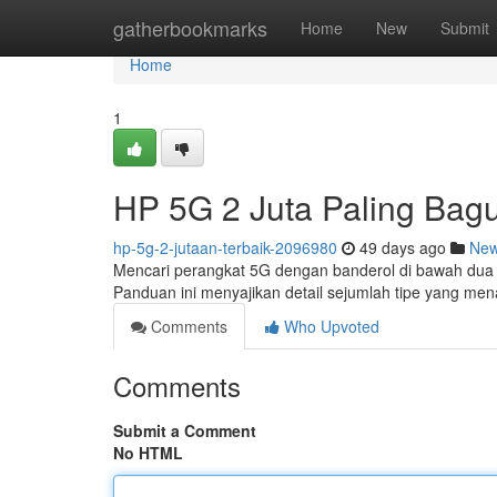
Home
gatherbookmarks
Home
New
Submit
Home
1
HP 5G 2 Juta Paling Bagus
hp-5g-2-jutaan-terbaik-2096980
49 days ago
Ne
Mencari perangkat 5G dengan banderol di bawah dua ju
Panduan ini menyajikan detail sejumlah tipe yang m
Comments
Who Upvoted
Comments
Submit a Comment
No HTML