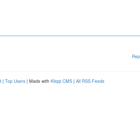
Rep
d
|
Top Users
| Made with
Kliqqi CMS
|
All RSS Feeds