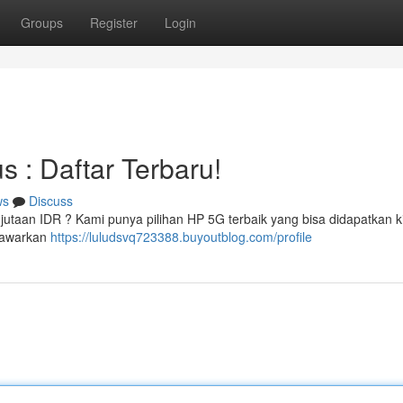
Groups
Register
Login
 : Daftar Terbaru!
ws
Discuss
taan IDR ? Kami punya pilihan HP 5G terbaik yang bisa didapatkan ki
enawarkan
https://luludsvq723388.buyoutblog.com/profile