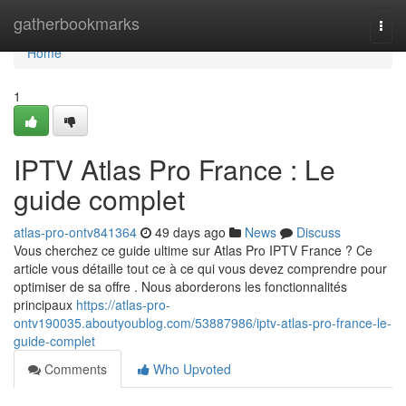
Home
gatherbookmarks
Togg
navi
Home
1
IPTV Atlas Pro France : Le
guide complet
atlas-pro-ontv841364
49 days ago
News
Discuss
Vous cherchez ce guide ultime sur Atlas Pro IPTV France ? Ce
article vous détaille tout ce à ce qui vous devez comprendre pour
optimiser de sa offre . Nous aborderons les fonctionnalités
principaux
https://atlas-pro-
ontv190035.aboutyoublog.com/53887986/iptv-atlas-pro-france-le-
guide-complet
Comments
Who Upvoted