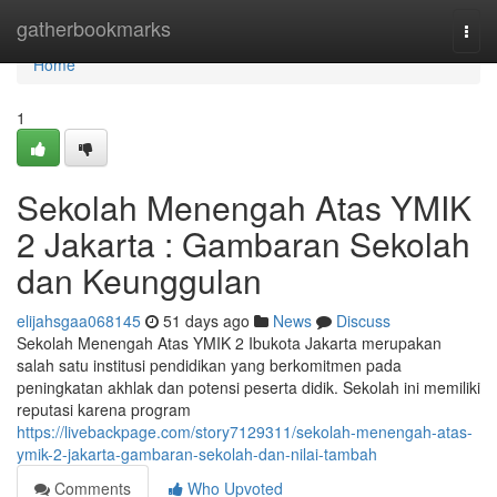
Home
gatherbookmarks
Togg
navi
Home
1
Sekolah Menengah Atas YMIK
2 Jakarta : Gambaran Sekolah
dan Keunggulan
elijahsgaa068145
51 days ago
News
Discuss
Sekolah Menengah Atas YMIK 2 Ibukota Jakarta merupakan
salah satu institusi pendidikan yang berkomitmen pada
peningkatan akhlak dan potensi peserta didik. Sekolah ini memiliki
reputasi karena program
https://livebackpage.com/story7129311/sekolah-menengah-atas-
ymik-2-jakarta-gambaran-sekolah-dan-nilai-tambah
Comments
Who Upvoted