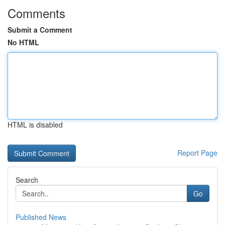
Comments
Submit a Comment
No HTML
HTML is disabled
Report Page
Search
Go
Published News