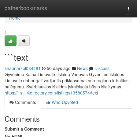
Home
gatherbookmarks
Togg
navi
Home
1
```text
shaunarzpl084481
50 days ago
News
Discuss
Gyvenimo Kaina Lietuvoje: Išlaidų Vadovas Gyvenimo išlaidos
Lietuvoje dabar gali varijuotis priklausomai nuo regiono ir buities
pajėgumų. Svarbiausios išlaidos įskaičiuoja būsto išlaikymas ,
https://1stlinkdirectory.com/listings13580574/text
Comments
Who Upvoted
Comments
Submit a Comment
No HTML