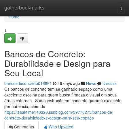
Home
gatherbookmarks
Togg
navi
Home
1
Bancos de Concreto:
Durabilidade e Design para
Seu Local
bancosdeconcreto016661
49 days ago
News
Discuss
Os bancos de concreto têm se ganhado espaço como uma
excelente escolha para quem busca firmeza e visual em seus
áreas externas . Sua construção em concreto garante excelente
permanência, além de
https://izaaktime140220.ssnblog.com/39778273/bancos-de-
concreto-durabilidade-e-design-para-seu-espaço
Comments
Who Upvoted