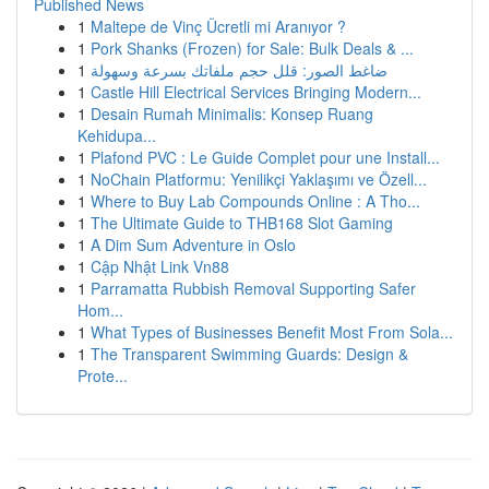
Published News
1
Maltepe de Vinç Ücretli mi Aranıyor ?
1
Pork Shanks (Frozen) for Sale: Bulk Deals & ...
1
ضاغط الصور: قلل حجم ملفاتك بسرعة وسهولة
1
Castle Hill Electrical Services Bringing Modern...
1
Desain Rumah Minimalis: Konsep Ruang
Kehidupa...
1
Plafond PVC : Le Guide Complet pour une Install...
1
NoChain Platformu: Yenilikçi Yaklaşımı ve Özell...
1
Where to Buy Lab Compounds Online : A Tho...
1
The Ultimate Guide to THB168 Slot Gaming
1
A Dim Sum Adventure in Oslo
1
Cập Nhật Link Vn88
1
Parramatta Rubbish Removal Supporting Safer
Hom...
1
What Types of Businesses Benefit Most From Sola...
1
The Transparent Swimming Guards: Design &
Prote...