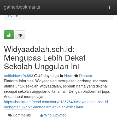
Home
gatherbookmarks
Togg
navi
Home
1
Widyaadalah.sch.id:
Mengupas Lebih Dekat
Sekolah Unggulan Ini
nettiebiew194883
49 days ago
News
Discuss
Platform Informasi Widyaadalah merupakan gerbang informasi
utama untuk sekolah Widyaadalah, sebuah nama yang dikenal
sebagai sekolah unggulan di tanah air. Dengan platform ini juga,
Anda dapat mempelajari
https://bookmarkfriend.com/story21357549/widyaadalah-sch-id-
mengetahui-lebih-mendalam-sekolah-terbaik-ini
Comments
Who Upvoted