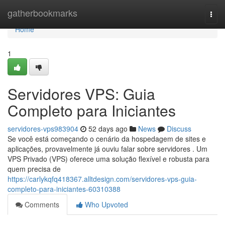
Home
gatherbookmarks
Togg
navi
Home
1
Servidores VPS: Guia
Completo para Iniciantes
servidores-vps983904
52 days ago
News
Discuss
Se você está começando o cenário da hospedagem de sites e
aplicações, provavelmente já ouviu falar sobre servidores . Um
VPS Privado (VPS) oferece uma solução flexível e robusta para
quem precisa de
https://carlykqfq418367.alltdesign.com/servidores-vps-guia-
completo-para-iniciantes-60310388
Comments
Who Upvoted