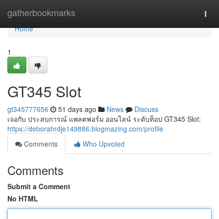
Home
gatherbookmarks
Togg
navi
Home
1
GT345 Slot
gt345777656
51 days ago
News
Discuss
เจอกับ ประสบการณ์ แพลตฟอร์ม ออนไลน์ ระดับท็อป GT345 Slot:
https://deborahrdje149886.blogmazing.com/profile
Comments
Who Upvoted
Comments
Submit a Comment
No HTML