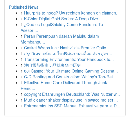
Published News
1
Huurprijs te hoog? Uw rechten kennen en claimen.
1
K-Chlor Digital Gold Series: A Deep Dive
1
¿Qué es LegalShield y Cómo Funciona: Tu
Asesorí...
1
Peran Perempuan daerah Maluku dalam
Membangu...
1
Casket Wraps Inc : Nashville's Premier Optio...
1
สรุปวิเคราะห์บอล: ไขปริศนา บอลล็อค ด้วย สูตร...
1
Transforming Environments: Your Handbook to...
1
澳门雪茄指南：品味奢华与历史
1
88i Casino: Your Ultimate Online Gaming Destina...
1
C-D Roofing and Construction: Whitby's Top-Rat...
1
Effective Home Care Delivered Through Junk
Remo...
1
copyright Erfahrungen Deutschland: Was Nutzer w...
1
Mud cleaner shaker display use in swaco md seri...
1
Entrenamientos SST: Manual Exhaustiva para la D...