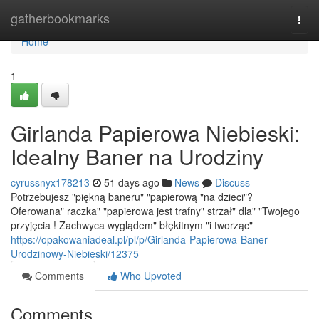
Home
gatherbookmarks
Togg
navi
Home
1
Girlanda Papierowa Niebieski:
Idealny Baner na Urodziny
cyrussnyx178213
51 days ago
News
Discuss
Potrzebujesz "piękną baneru" "papierową "na dzieci"?
Oferowana" raczka" "papierowa jest trafny" strzał" dla" "Twojego
przyjęcia ! Zachwyca wyglądem" błękitnym "i tworząc"
https://opakowaniadeal.pl/pl/p/Girlanda-Papierowa-Baner-
Urodzinowy-Niebieski/12375
Comments
Who Upvoted
Comments