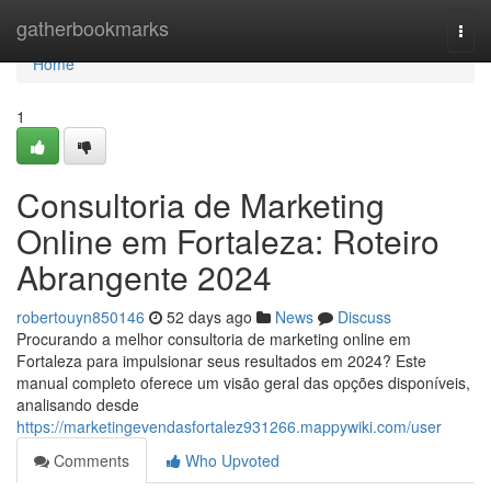
Home
gatherbookmarks
Togg
navi
Home
1
Consultoria de Marketing
Online em Fortaleza: Roteiro
Abrangente 2024
robertouyn850146
52 days ago
News
Discuss
Procurando a melhor consultoria de marketing online em
Fortaleza para impulsionar seus resultados em 2024? Este
manual completo oferece um visão geral das opções disponíveis,
analisando desde
https://marketingevendasfortalez931266.mappywiki.com/user
Comments
Who Upvoted