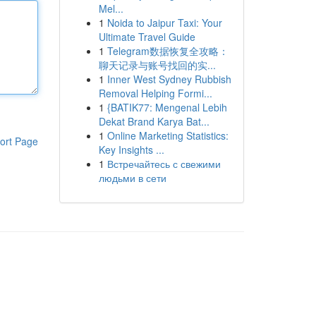
Mel...
1
Noida to Jaipur Taxi: Your
Ultimate Travel Guide
1
Telegram数据恢复全攻略：
聊天记录与账号找回的实...
1
Inner West Sydney Rubbish
Removal Helping Formi...
1
{BATIK77: Mengenal Lebih
Dekat Brand Karya Bat...
1
Online Marketing Statistics:
ort Page
Key Insights ...
1
Встречайтесь с свежими
людьми в сети