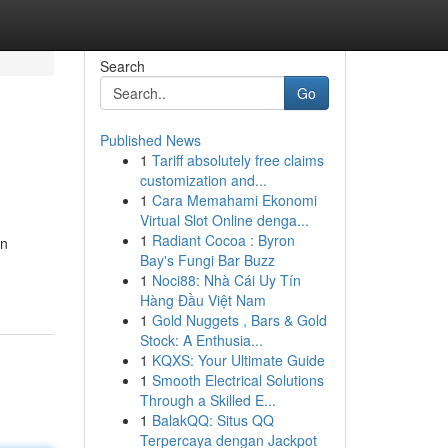
Search
Go
Published News
1
Tariff absolutely free claims
customization and...
1
Cara Memahami Ekonomi
Virtual Slot Online denga...
1
Radiant Cocoa : Byron
ón
Bay's Fungi Bar Buzz
1
Noci88: Nhà Cái Uy Tín
Hàng Đầu Việt Nam
1
Gold Nuggets , Bars & Gold
Stock: A Enthusia...
1
KQXS: Your Ultimate Guide
1
Smooth Electrical Solutions
Through a Skilled E...
1
BalakQQ: Situs QQ
Terpercaya dengan Jackpot