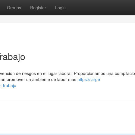
Groups
Register
Login
Trabajo
revención de riesgos en el lugar laboral. Proporcionamos una compilaci
sean promover un ambiente de labor más
https://large-
l-trabajo