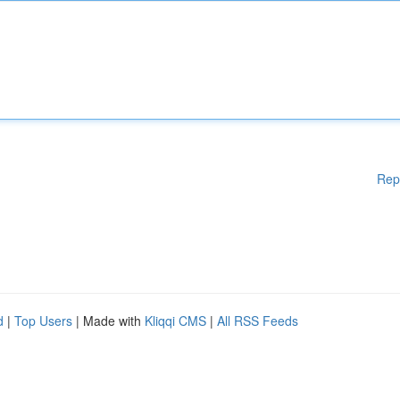
Rep
d
|
Top Users
| Made with
Kliqqi CMS
|
All RSS Feeds