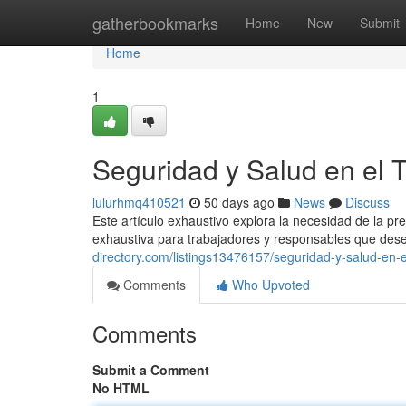
Home
gatherbookmarks
Home
New
Submit
Home
1
Seguridad y Salud en el 
lulurhmq410521
50 days ago
News
Discuss
Este artículo exhaustivo explora la necesidad de la p
exhaustiva para trabajadores y responsables que de
directory.com/listings13476157/seguridad-y-salud-en-e
Comments
Who Upvoted
Comments
Submit a Comment
No HTML