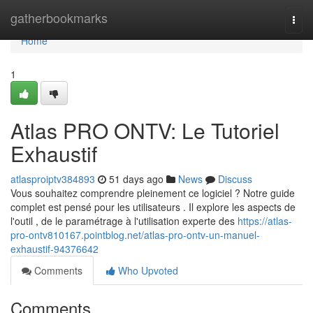
Home
gatherbookmarks
Togg
navi
Home
1
Atlas PRO ONTV: Le Tutoriel
Exhaustif
atlasproiptv384893
51 days ago
News
Discuss
Vous souhaitez comprendre pleinement ce logiciel ? Notre guide
complet est pensé pour les utilisateurs . Il explore les aspects de
l'outil , de le paramétrage à l'utilisation experte des
https://atlas-
pro-ontv810167.pointblog.net/atlas-pro-ontv-un-manuel-
exhaustif-94376642
Comments
Who Upvoted
Comments