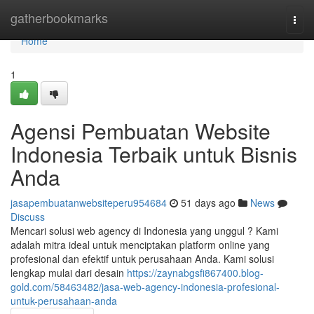
Home
gatherbookmarks
Togg
navi
Home
1
Agensi Pembuatan Website
Indonesia Terbaik untuk Bisnis
Anda
jasapembuatanwebsiteperu954684
51 days ago
News
Discuss
Mencari solusi web agency di Indonesia yang unggul ? Kami
adalah mitra ideal untuk menciptakan platform online yang
profesional dan efektif untuk perusahaan Anda. Kami solusi
lengkap mulai dari desain
https://zaynabgsfi867400.blog-
gold.com/58463482/jasa-web-agency-indonesia-profesional-
untuk-perusahaan-anda