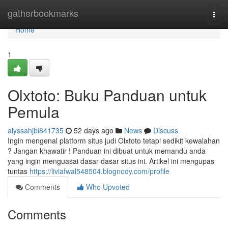
Home
gatherbookmarks
Togg
navi
Home
1
Olxtoto: Buku Panduan untuk
Pemula
alyssahjbi841735
52 days ago
News
Discuss
Ingin mengenal platform situs judi Olxtoto tetapi sedikit kewalahan
? Jangan khawatir ! Panduan ini dibuat untuk memandu anda
yang ingin menguasai dasar-dasar situs ini. Artikel ini mengupas
tuntas
https://liviafwal548504.blognody.com/profile
Comments
Who Upvoted
Comments