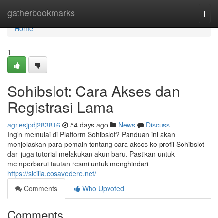
Home
gatherbookmarks
Togg
navi
Home
1
Sohibslot: Cara Akses dan
Registrasi Lama
agnesjpdj283816
54 days ago
News
Discuss
Ingin memulai di Platform Sohibslot? Panduan ini akan
menjelaskan para pemain tentang cara akses ke profil Sohibslot
dan juga tutorial melakukan akun baru. Pastikan untuk
memperbarui tautan resmi untuk menghindari
https://sicilia.cosavedere.net/
Comments
Who Upvoted
Comments