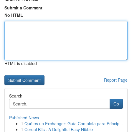
Submit a Comment
No HTML
HTML is disabled
Report Page
Search
Go
Published News
1
Qué es un Exchanger: Guía Completa para Princip...
1
Cereal Bits : A Delightful Easy Nibble