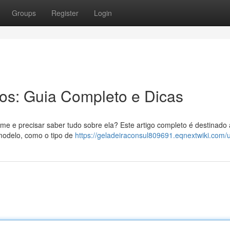
Groups
Register
Login
ros: Guia Completo e Dicas
e e precisar saber tudo sobre ela? Este artigo completo é destinado 
modelo, como o tipo de
https://geladeiraconsul809691.eqnextwiki.com/