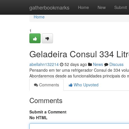
Home
gatherbookmarks
Home
New
Submit
Home
1
Geladeira Consul 334 Lit
abellahn132214
52 days ago
News
Discuss
Pensando em ter uma refrigerador Consul de 334 volum
Abordaremos desde as funcionalidades principais do 
Comments
Who Upvoted
Comments
Submit a Comment
No HTML