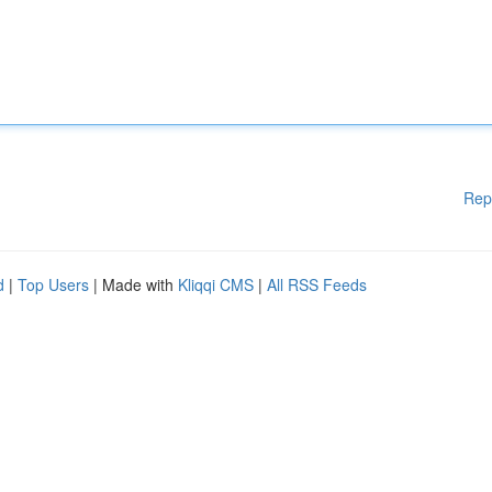
Rep
d
|
Top Users
| Made with
Kliqqi CMS
|
All RSS Feeds