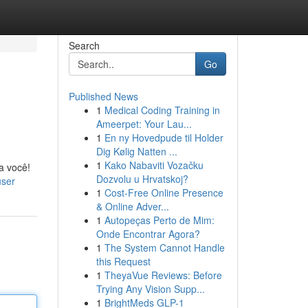
Search
Go
Published News
1
Medical Coding Training in
Ameerpet: Your Lau...
1
En ny Hovedpude til Holder
Dig Kølig Natten ...
1
Kako Nabaviti Vozačku
a você!
Dozvolu u Hrvatskoj?
user
1
Cost-Free Online Presence
& Online Adver...
1
Autopeças Perto de Mim:
Onde Encontrar Agora?
1
The System Cannot Handle
this Request
1
TheyaVue Reviews: Before
Trying Any Vision Supp...
1
BrightMeds GLP-1