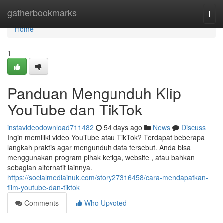
Home
gatherbookmarks
Togg
navi
Home
1
Panduan Mengunduh Klip
YouTube dan TikTok
instavideodownload711482
54 days ago
News
Discuss
Ingin memiliki video YouTube atau TikTok? Terdapat beberapa
langkah praktis agar mengunduh data tersebut. Anda bisa
menggunakan program pihak ketiga, website , atau bahkan
sebagian alternatif lainnya.
https://socialmediainuk.com/story27316458/cara-mendapatkan-
film-youtube-dan-tiktok
Comments
Who Upvoted