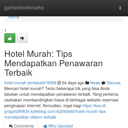
Home
gatherbookmarks
Togg
navi
Home
1
Hotel Murah: Tips
Mendapatkan Penawaran
Terbaik
hotel-murah-terdekat979588
54 days ago
News
Discuss
Mencari hotel murah? Tentu beberapa trik yang bisa Anda
lakukan untuk mendapatkan penawaran terbaik. Yang pertama,
usahakan membandingkan biaya di berbagai website reservasi
penginapan internet. Kemudian, ingat bagi
https://kos-di-
grogol289839.kylieblog.com/42292460/hotel-murah-tips-
mendapatkan-diskon-terbaik
Comments
Who Upvoted