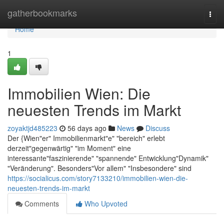
Home
gatherbookmarks
Togg
navi
Home
1
Immobilien Wien: Die
neuesten Trends im Markt
zoyaktjd485223
56 days ago
News
Discuss
Der {Wien"er" Immobilienmarkt"e" "bereich" erlebt
derzeit"gegenwärtig" "im Moment" eine
interessante"faszinierende" "spannende" Entwicklung"Dynamik"
"Veränderung". Besonders"Vor allem" "Insbesondere" sind
https://socialicus.com/story7133210/immobilien-wien-die-
neuesten-trends-im-markt
Comments
Who Upvoted