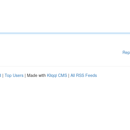
Rep
d
|
Top Users
| Made with
Kliqqi CMS
|
All RSS Feeds