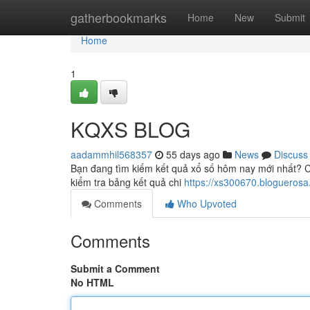
Home
gatherbookmarks
Home
New
Submit
Home
1
KQXS BLOG
aadammhil568357
55 days ago
News
Discuss
Bạn đang tìm kiếm kết quả xổ số hôm nay mới nhất? Ch
kiểm tra bảng kết quả chi
https://xs300670.bloguerosa
Comments
Who Upvoted
Comments
Submit a Comment
No HTML