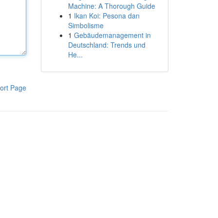
Machine: A Thorough Guide
1
Ikan Koi: Pesona dan
Simbolisme
1
Gebäudemanagement in
Deutschland: Trends und
He...
ort Page