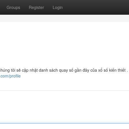
Groups
Register
Login
úng tôi sẽ cập nhật danh sách quay số gần đây của xổ số kiến thiết .
.com/profile