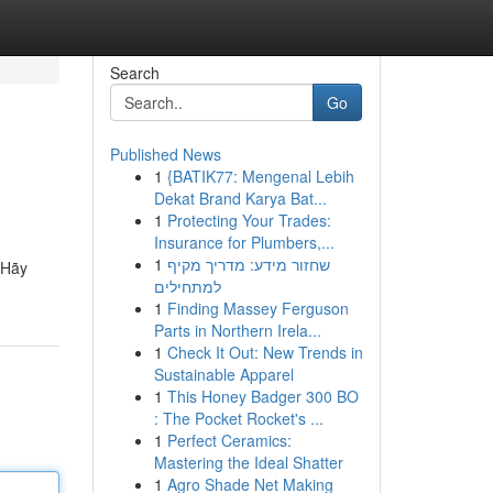
Search
Go
Published News
1
{BATIK77: Mengenal Lebih
Dekat Brand Karya Bat...
1
Protecting Your Trades:
Insurance for Plumbers,...
1
שחזור מידע: מדריך מקיף
 Hãy
למתחילים
1
Finding Massey Ferguson
Parts in Northern Irela...
1
Check It Out: New Trends in
Sustainable Apparel
1
This Honey Badger 300 BO
: The Pocket Rocket's ...
1
Perfect Ceramics:
Mastering the Ideal Shatter
1
Agro Shade Net Making