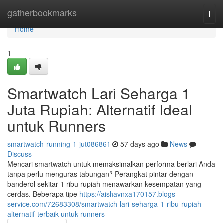
Home
gatherbookmarks
Togg
navi
Home
1
Smartwatch Lari Seharga 1
Juta Rupiah: Alternatif Ideal
untuk Runners
smartwatch-running-1-jut086861
57 days ago
News
Discuss
Mencari smartwatch untuk memaksimalkan performa berlari Anda
tanpa perlu menguras tabungan? Perangkat pintar dengan
banderol sekitar 1 ribu rupiah menawarkan kesempatan yang
cerdas. Beberapa tipe
https://aishavnxa170157.blogs-
service.com/72683308/smartwatch-lari-seharga-1-ribu-rupiah-
alternatif-terbaik-untuk-runners