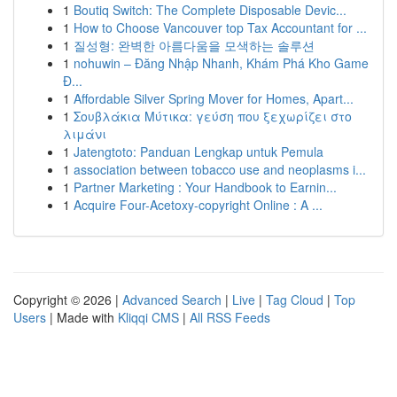
1
Boutiq Switch: The Complete Disposable Devic...
1
How to Choose Vancouver top Tax Accountant for ...
1
질성형: 완벽한 아름다움을 모색하는 솔루션
1
nohuwin – Đăng Nhập Nhanh, Khám Phá Kho Game
Đ...
1
Affordable Silver Spring Mover for Homes, Apart...
1
Σουβλάκια Μύτικα: γεύση που ξεχωρίζει στο
λιμάνι
1
Jatengtoto: Panduan Lengkap untuk Pemula
1
association between tobacco use and neoplasms i...
1
Partner Marketing : Your Handbook to Earnin...
1
Acquire Four-Acetoxy-copyright Online : A ...
Copyright © 2026 |
Advanced Search
|
Live
|
Tag Cloud
|
Top
Users
| Made with
Kliqqi CMS
|
All RSS Feeds