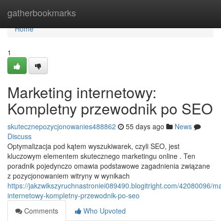
Home
gatherbookmarks
Home
1
Marketing internetowy:
Kompletny przewodnik po SEO
skutecznepozycjonowanies488862
55 days ago
News
Discuss
Optymalizacja pod kątem wyszukiwarek, czyli SEO, jest
kluczowym elementem skutecznego marketingu online . Ten
poradnik pojedynczo omawia podstawowe zagadnienia związane
z pozycjonowaniem witryny w wynikach
https://jakzwikszyruchnastroniei089490.blogitright.com/42080096/ma
internetowy-kompletny-przewodnik-po-seo
Comments
Who Upvoted