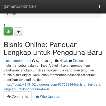
Home
gatherbookmarks
Togg
navi
Home
1
Bisnis Online: Panduan
Lengkap untuk Pengguna Baru
elainesane212361
57 days ago
News
Discuss
Ingin mencoba jualan online? Artikel ini akan memberikan
gambaran lengkap untuk semua pemula yang mau terjun ke
dunia bisnis digital. Kami akan membahas dasar-dasar terkait
pemilihan toko online, tips
https://lucntbx313102.blogerus.com/63756846/bisnis-online-cara-
lengkap-untuk-pengguna-baru
Comments
Who Upvoted