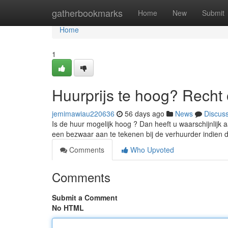
Home
gatherbookmarks
Home
New
Submit
Home
1
Huurprijs te hoog? Recht 
jemimawiau220636
56 days ago
News
Discus
Is de huur mogelijk hoog ? Dan heeft u waarschijnlijk
een bezwaar aan te tekenen bij de verhuurder indien 
Comments
Who Upvoted
Comments
Submit a Comment
No HTML