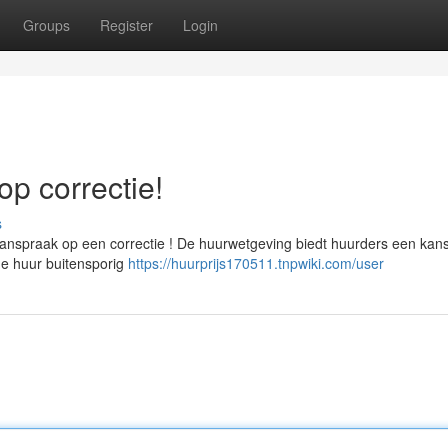
Groups
Register
Login
op correctie!
s
 aanspraak op een correctie ! De huurwetgeving biedt huurders een kan
de huur buitensporig
https://huurprijs170511.tnpwiki.com/user