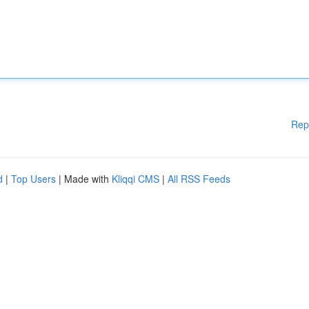
Rep
d
|
Top Users
| Made with
Kliqqi CMS
|
All RSS Feeds