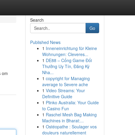
Search
Go
Published News
1
Inneneinrichtung für Kleine
Wohnungen: Cleveres...
1
DE88 – Cổng Game Đổi
Thưởng Uy Tín, Đăng Ký
Nha...
s om
1
copyright for Managing
average to Severe ache
1
Video Streams: Your
Definitive Guide
1
Plinko Australia: Your Guide
to Casino Fun
1
Raschel Mesh Bag Making
Machines in Bharat:...
1
Ostéopathe : Soulager vos
douleurs naturellement