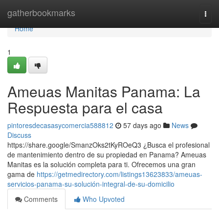
Home
gatherbookmarks
Togg
navi
Home
1
Ameuas Manitas Panama: La
Respuesta para el casa
pintoresdecasasycomercia588812
57 days ago
News
Discuss
https://share.google/SmanzOks2tKyROeQ3 ¿Busca el profesional
de mantenimiento dentro de su propiedad en Panama? Ameuas
Manitas es la solución completa para ti. Ofrecemos una gran
gama de
https://getmedirectory.com/listings13623833/ameuas-
servicios-panama-su-solución-integral-de-su-domicilio
Comments
Who Upvoted