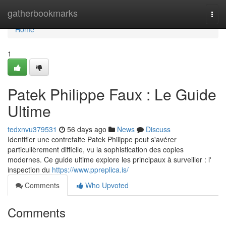
Home
gatherbookmarks
Togg
navi
Home
1
Patek Philippe Faux : Le Guide
Ultime
tedxnvu379531
56 days ago
News
Discuss
Identifier une contrefaite Patek Philippe peut s'avérer
particulièrement difficile, vu la sophistication des copies
modernes. Ce guide ultime explore les principaux à surveiller : l'
inspection du
https://www.ppreplica.is/
Comments
Who Upvoted
Comments