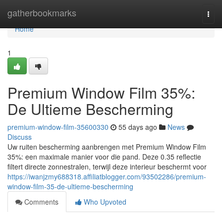
Home
gatherbookmarks
Togg
navi
Home
1
Premium Window Film 35%:
De Ultieme Bescherming
premium-window-film-35600330
55 days ago
News
Discuss
Uw ruiten bescherming aanbrengen met Premium Window Film
35%: een maximale manier voor die pand. Deze 0.35 reflectie
filtert directe zonnestralen, terwijl deze interieur beschermt voor
https://iwanjzmy688318.affiliatblogger.com/93502286/premium-
window-film-35-de-ultieme-bescherming
Comments
Who Upvoted