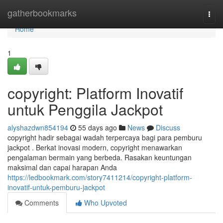
Home
gatherbookmarks
Togg
navi
Home
1
copyright: Platform Inovatif
untuk Penggila Jackpot
alyshazdwn854194
55 days ago
News
Discuss
copyright hadir sebagai wadah terpercaya bagi para pemburu
jackpot . Berkat inovasi modern, copyright menawarkan
pengalaman bermain yang berbeda. Rasakan keuntungan
maksimal dan capai harapan Anda
https://ledbookmark.com/story7411214/copyright-platform-
inovatif-untuk-pemburu-jackpot
Comments
Who Upvoted