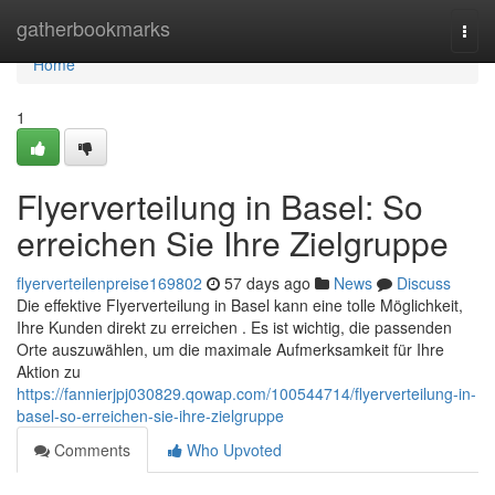
Home
gatherbookmarks
Togg
navi
Home
1
Flyerverteilung in Basel: So
erreichen Sie Ihre Zielgruppe
flyerverteilenpreise169802
57 days ago
News
Discuss
Die effektive Flyerverteilung in Basel kann eine tolle Möglichkeit,
Ihre Kunden direkt zu erreichen . Es ist wichtig, die passenden
Orte auszuwählen, um die maximale Aufmerksamkeit für Ihre
Aktion zu
https://fannierjpj030829.qowap.com/100544714/flyerverteilung-in-
basel-so-erreichen-sie-ihre-zielgruppe
Comments
Who Upvoted