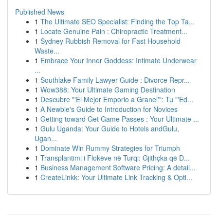
Published News
1
The Ultimate SEO Specialist: Finding the Top Ta...
1
Locate Genuine Pain : Chiropractic Treatment...
1
Sydney Rubbish Removal for Fast Household
Waste...
1
Embrace Your Inner Goddess: Intimate Underwear
...
1
Southlake Family Lawyer Guide : Divorce Repr...
1
Wow388: Your Ultimate Gaming Destination
1
Descubre "'El Mejor Emporio a Granel'": Tu "'Ed...
1
A Newbie's Guide to Introduction for Novices
1
Getting toward Get Game Passes : Your Ultimate ...
1
Gulu Uganda: Your Guide to Hotels andGulu,
Ugan...
1
Dominate Win Rummy Strategies for Triumph
1
Transplantimi i Flokëve në Turqi: Gjithçka që D...
1
Business Management Software Pricing: A detail...
1
CreateLinkk: Your Ultimate Link Tracking & Opti...