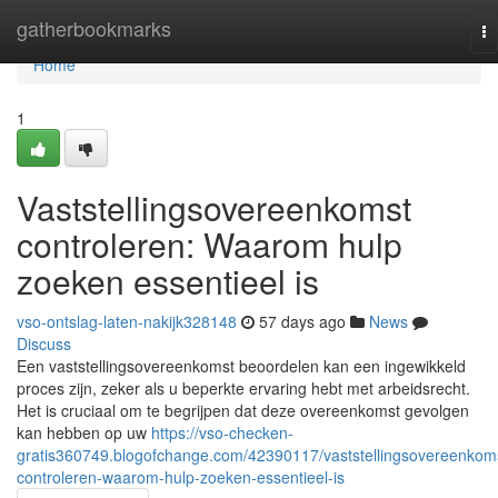
Home
gatherbookmarks
To
na
Home
1
Vaststellingsovereenkomst
controleren: Waarom hulp
zoeken essentieel is
vso-ontslag-laten-nakijk328148
57 days ago
News
Discuss
Een vaststellingsovereenkomst beoordelen kan een ingewikkeld
proces zijn, zeker als u beperkte ervaring hebt met arbeidsrecht.
Het is cruciaal om te begrijpen dat deze overeenkomst gevolgen
kan hebben op uw
https://vso-checken-
gratis360749.blogofchange.com/42390117/vaststellingsovereenkom
controleren-waarom-hulp-zoeken-essentieel-is