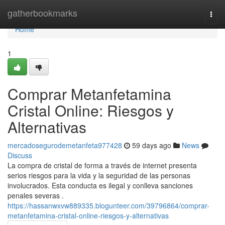
Home
gatherbookmarks
Togg
navi
Home
1
Comprar Metanfetamina
Cristal Online: Riesgos y
Alternativas
mercadosegurodemetanfeta977428
59 days ago
News
Discuss
La compra de cristal de forma a través de internet presenta
serios riesgos para la vida y la seguridad de las personas
involucrados. Esta conducta es ilegal y conlleva sanciones
penales severas .
https://hassanwxvw889335.blogunteer.com/39796864/comprar-
metanfetamina-cristal-online-riesgos-y-alternativas