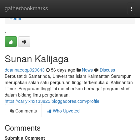
Home
gatherbookmarks
Togg
navi
Home
1
Sunan Kalijaga
deannaeoqp929643
56 days ago
News
Discuss
Berpusat di Samarinda, Universitas Islam Kalimantan Serumpun
merupakan salah satu perguruan tinggi terkemuka di Kalimantan
Timur. Perguruan tinggi ini memberikan berbagai program studi
dalam bidang ilmu pengetahuan,
https://carlylxnx133825.bloggadores.com/profile
Comments
Who Upvoted
Comments
Submit a Comment