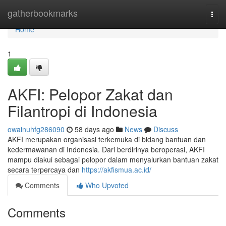
Home
gatherbookmarks
Togg
navi
Home
1
AKFI: Pelopor Zakat dan
Filantropi di Indonesia
owainuhfg286090
58 days ago
News
Discuss
AKFI merupakan organisasi terkemuka di bidang bantuan dan
kedermawanan di Indonesia. Dari berdirinya beroperasi, AKFI
mampu diakui sebagai pelopor dalam menyalurkan bantuan zakat
secara terpercaya dan
https://akfismua.ac.id/
Comments
Who Upvoted
Comments