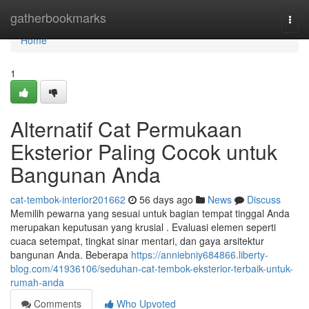
Home
gatherbookmarks
Togg
navi
Home
1
Alternatif Cat Permukaan
Eksterior Paling Cocok untuk
Bangunan Anda
cat-tembok-interior201662
56 days ago
News
Discuss
Memilih pewarna yang sesuai untuk bagian tempat tinggal Anda
merupakan keputusan yang krusial . Evaluasi elemen seperti
cuaca setempat, tingkat sinar mentari, dan gaya arsitektur
bangunan Anda. Beberapa
https://anniebniy684866.liberty-
blog.com/41936106/seduhan-cat-tembok-eksterior-terbaik-untuk-
rumah-anda
Comments
Who Upvoted