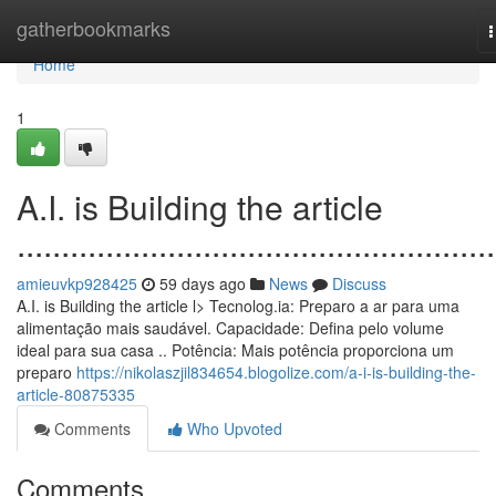
Home
gatherbookmarks
n
Home
1
A.I. is Building the article
......................................................
amieuvkp928425
59 days ago
News
Discuss
A.I. is Building the article l> Tecnolog.ia: Preparo a ar para uma
alimentação mais saudável. Capacidade: Defina pelo volume
ideal para sua casa .. Potência: Mais potência proporciona um
preparo
https://nikolaszjil834654.blogolize.com/a-i-is-building-the-
article-80875335
Comments
Who Upvoted
Comments