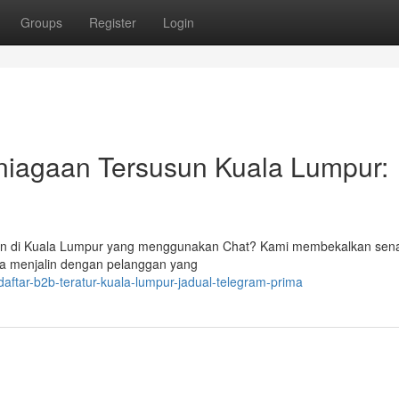
Groups
Register
Login
rniagaan Tersusun Kuala Lumpur:
sun di Kuala Lumpur yang menggunakan Chat? Kami membekalkan sena
da menjalin dengan pelanggan yang
aftar-b2b-teratur-kuala-lumpur-jadual-telegram-prima