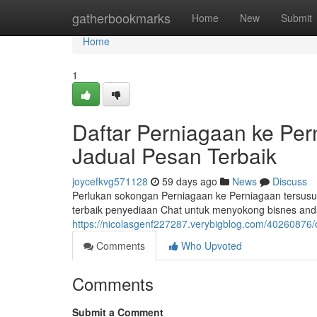
Home
gatherbookmarks
Home
New
Submit
Home
1
Daftar Perniagaan ke Pe
Jadual Pesan Terbaik
joycefkvg571128
59 days ago
News
Discuss
Perlukan sokongan Perniagaan ke Perniagaan tersu
terbaik penyediaan Chat untuk menyokong bisnes an
https://nicolasgenf227287.verybigblog.com/40260876/d
Comments
Who Upvoted
Comments
Submit a Comment