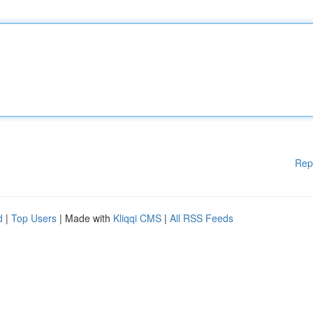
Rep
d
|
Top Users
| Made with
Kliqqi CMS
|
All RSS Feeds