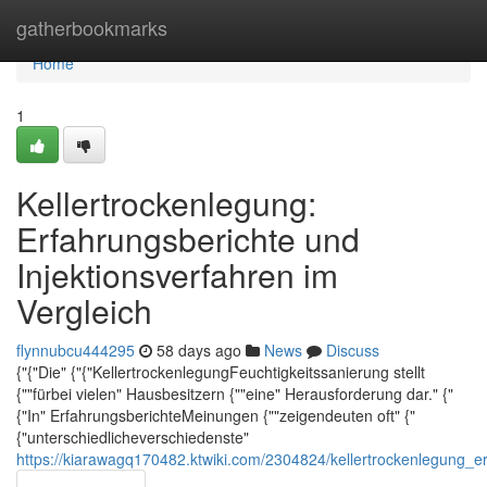
Home
gatherbookmarks
Home
1
Kellertrockenlegung:
Erfahrungsberichte und
Injektionsverfahren im
Vergleich
flynnubcu444295
58 days ago
News
Discuss
{"{"Die" {"{"KellertrockenlegungFeuchtigkeitssanierung stellt
{""fürbei vielen" Hausbesitzern {""eine" Herausforderung dar." {"
{"In" ErfahrungsberichteMeinungen {""zeigendeuten oft" {"
{"unterschiedlicheverschiedenste"
https://kiarawagq170482.ktwiki.com/2304824/kellertrockenlegung_e