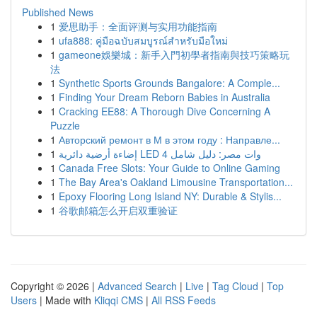
Published News
1
爱思助手：全面评测与实用功能指南
1
ufa888: คู่มือฉบับสมบูรณ์สำหรับมือใหม่
1
gameone娛樂城：新手入門初學者指南與技巧策略玩
法
1
Synthetic Sports Grounds Bangalore: A Comple...
1
Finding Your Dream Reborn Babies in Australia
1
Cracking EE88: A Thorough Dive Concerning A
Puzzle
1
Авторский ремонт в М в этом году : Направле...
1
إضاءة أرضية دائرية LED 4 وات مصر: دليل شامل
1
Canada Free Slots: Your Guide to Online Gaming
1
The Bay Area's Oakland Limousine Transportation...
1
Epoxy Flooring Long Island NY: Durable & Stylis...
1
谷歌邮箱怎么开启双重验证
Copyright © 2026 |
Advanced Search
|
Live
|
Tag Cloud
|
Top
Users
| Made with
Kliqqi CMS
|
All RSS Feeds