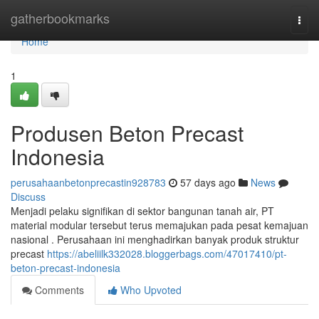
Home
gatherbookmarks
Togg
navi
Home
1
Produsen Beton Precast
Indonesia
perusahaanbetonprecastin928783
57 days ago
News
Discuss
Menjadi pelaku signifikan di sektor bangunan tanah air, PT
material modular tersebut terus memajukan pada pesat kemajuan
nasional . Perusahaan ini menghadirkan banyak produk struktur
precast
https://abeliilk332028.bloggerbags.com/47017410/pt-
beton-precast-indonesia
Comments
Who Upvoted