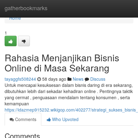
Home
gatherbookmarks
Home
1
Rahasia Menjanjikan Bisnis
Online di Masa Sekarang
tayaggfs508244
58 days ago
News
Discuss
Untuk mencapai kesuksesan dalam bisnis daring di era sekarang,
dibutuhkan lebih dari sekadar kehadiran online . Pentingnya taktik
yang cermat , penguasaan mendalam tentang konsumen , serta
kemampuan
https://idazmep915232.wikigop.com/402277/strategi_sukses_bisnis
Comments
Who Upvoted
Comments