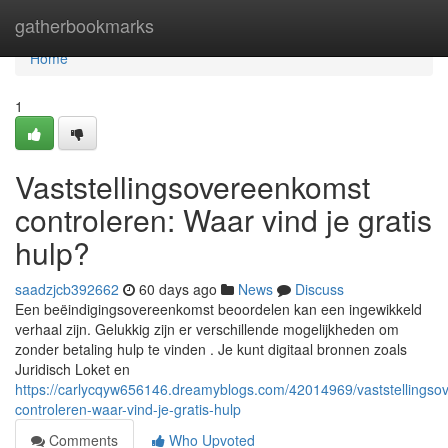
Home
gatherbookmarks
Home
1
Vaststellingsovereenkomst
controleren: Waar vind je gratis
hulp?
saadzjcb392662
60 days ago
News
Discuss
Een beëindigingsovereenkomst beoordelen kan een ingewikkeld
verhaal zijn. Gelukkig zijn er verschillende mogelijkheden om
zonder betaling hulp te vinden . Je kunt digitaal bronnen zoals
Juridisch Loket en
https://carlycqyw656146.dreamyblogs.com/42014969/vaststellingso
controleren-waar-vind-je-gratis-hulp
Comments
Who Upvoted