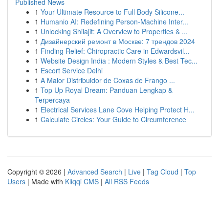
Published News
1
Your Ultimate Resource to Full Body Silicone...
1
Humanio AI: Redefining Person-Machine Inter...
1
Unlocking Shilajit: A Overview to Properties & ...
1
Дизайнерский ремонт в Москве: 7 трендов 2024
1
Finding Relief: Chiropractic Care in Edwardsvil...
1
Website Design India : Modern Styles & Best Tec...
1
Escort Service Delhi
1
A Maior Distribuidor de Coxas de Frango ...
1
Top Up Royal Dream: Panduan Lengkap &
Terpercaya
1
Electrical Services Lane Cove Helping Protect H...
1
Calculate Circles: Your Guide to Circumference
Copyright © 2026 |
Advanced Search
|
Live
|
Tag Cloud
|
Top
Users
| Made with
Kliqqi CMS
|
All RSS Feeds