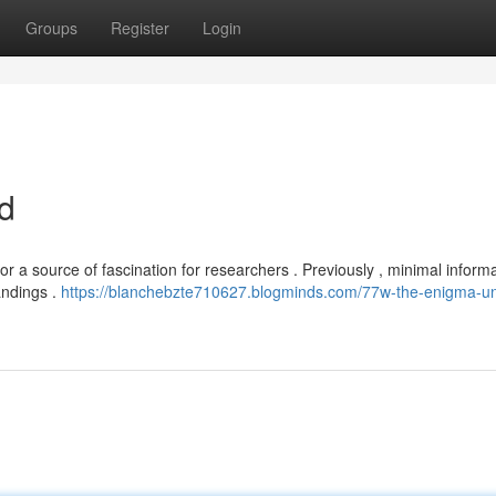
Groups
Register
Login
d
r a source of fascination for researchers . Previously , minimal inform
andings .
https://blanchebzte710627.blogminds.com/77w-the-enigma-un