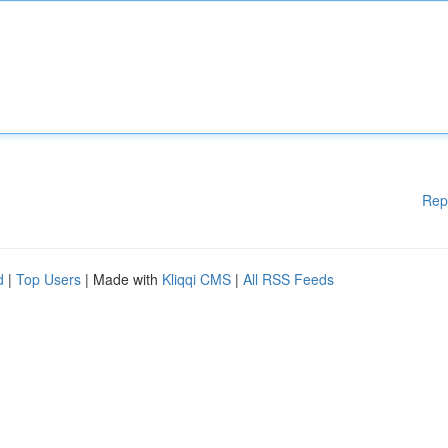
Rep
d
|
Top Users
| Made with
Kliqqi CMS
|
All RSS Feeds