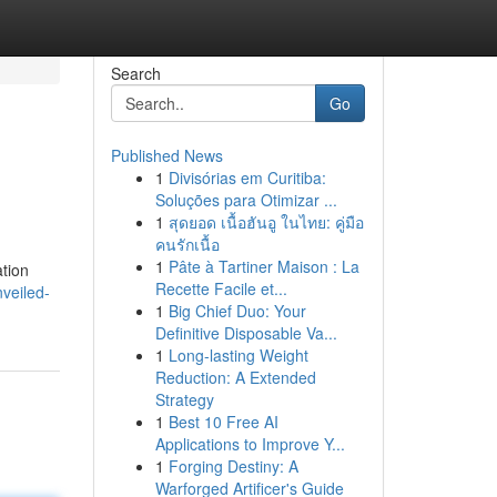
Search
Go
Published News
1
Divisórias em Curitiba:
Soluções para Otimizar ...
1
สุดยอด เนื้อฮันอู ในไทย: คู่มือ
คนรักเนื้อ
1
Pâte à Tartiner Maison : La
ation
Recette Facile et...
veiled-
1
Big Chief Duo: Your
Definitive Disposable Va...
1
Long-lasting Weight
Reduction: A Extended
Strategy
1
Best 10 Free AI
Applications to Improve Y...
1
Forging Destiny: A
Warforged Artificer's Guide