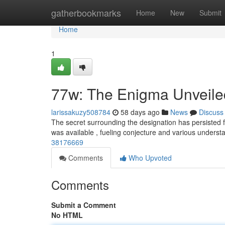
Home
gatherbookmarks
Home
New
Submit
Home
1
77w: The Enigma Unveile
larissakuzy508784
58 days ago
News
Discuss
The secret surrounding the designation has persisted fo
was available , fueling conjecture and various underst
38176669
Comments
Who Upvoted
Comments
Submit a Comment
No HTML