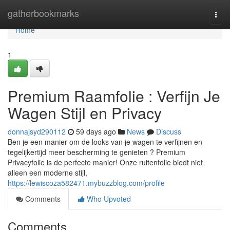
Home
gatherbookmarks
Togg
navi
Home
1
Premium Raamfolie : Verfijn Je
Wagen Stijl en Privacy
donnajsyd290112
59 days ago
News
Discuss
Ben je een manier om de looks van je wagen te verfijnen en
tegelijkertijd meer bescherming te genieten ? Premium
Privacyfolie is de perfecte manier! Onze ruitenfolie biedt niet
alleen een moderne stijl,
https://lewiscoza582471.mybuzzblog.com/profile
Comments
Who Upvoted
Comments