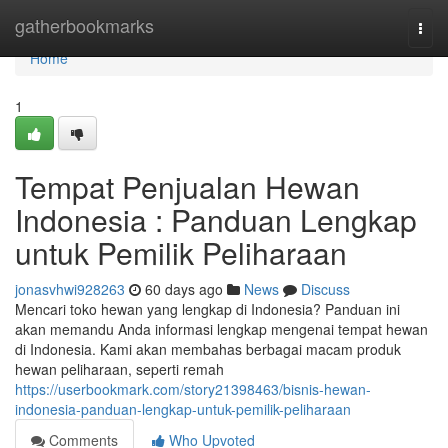
Home
gatherbookmarks
Togg
navi
Home
1
Tempat Penjualan Hewan
Indonesia : Panduan Lengkap
untuk Pemilik Peliharaan
jonasvhwi928263
60 days ago
News
Discuss
Mencari toko hewan yang lengkap di Indonesia? Panduan ini
akan memandu Anda informasi lengkap mengenai tempat hewan
di Indonesia. Kami akan membahas berbagai macam produk
hewan peliharaan, seperti remah
https://userbookmark.com/story21398463/bisnis-hewan-
indonesia-panduan-lengkap-untuk-pemilik-peliharaan
Comments
Who Upvoted