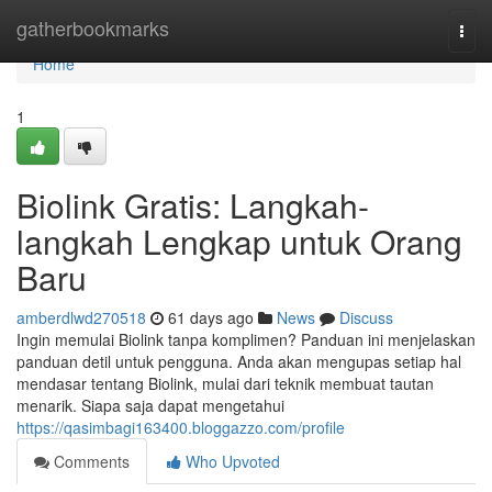
Home
gatherbookmarks
Togg
navi
Home
1
Biolink Gratis: Langkah-
langkah Lengkap untuk Orang
Baru
amberdlwd270518
61 days ago
News
Discuss
Ingin memulai Biolink tanpa komplimen? Panduan ini menjelaskan
panduan detil untuk pengguna. Anda akan mengupas setiap hal
mendasar tentang Biolink, mulai dari teknik membuat tautan
menarik. Siapa saja dapat mengetahui
https://qasimbagi163400.bloggazzo.com/profile
Comments
Who Upvoted